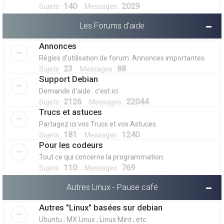
140
2029
Sujets :
Messages :
Les Forums d'aide
Annonces
Règles d'utilisation de forum. Annonces importantes.
23
88
Sujets :
Messages :
Support Debian
Demande d'aide : c'est ici.
2126
22044
Sujets :
Messages :
Trucs et astuces
Partagez ici vos Trucs et vos Astuces.
181
1240
Sujets :
Messages :
Pour les codeurs
Tout ce qui concerne la programmation.
110
769
Sujets :
Messages :
Autres Linux - Pause café
Autres "Linux" basées sur debian
Ubuntu ; MX Linux ; Linux Mint ; etc.