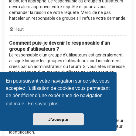
le bouton approprié. Le responsable du groupe d’utilisateurs
devra alors approuver votre requête et pourra vous
demander la raison de votre requête. Merci de ne pas
harceler un responsable de groupe s’il refuse votre demande.
Haut
Comment puis-je devenir le responsable d’un
groupe d’utilisateurs ?
Le responsable d’un groupe d’utilisateurs est généralement
assigné lorsque les groupes d’utilisateurs sont initialement
créés par un administrateur du forum. Si vous êtes intéressé
par la création d’un groupe d’utilisateurs, votre premier
contact devrait être un administrateur. Essayez de le
En poursuivant votre navigation sur ce site, vous
contacter en lui envoyant un message privé.
acceptez l’utilisation de cookies vous permettant
Haut
de bénéficier d’une expérience de navigation
optimale.
En savoir plus…
Pourquoi certains groupes d’utilisateurs
apparaissent dans une couleur différente ?
J’accepte
Les administrateurs du forum peuvent assigner une couleur
aux membres d’un groupe d’utilisateurs afin de faciliter leur
identification.