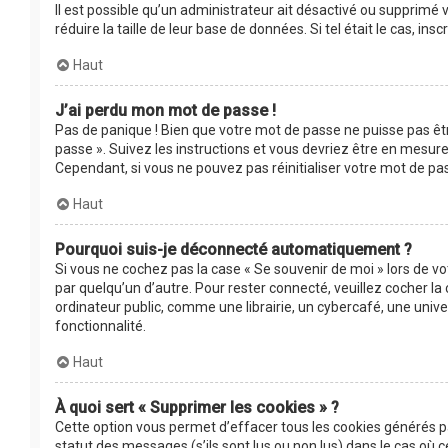
Il est possible qu’un administrateur ait désactivé ou supprimé
réduire la taille de leur base de données. Si tel était le cas, 
Haut
J’ai perdu mon mot de passe !
Pas de panique ! Bien que votre mot de passe ne puisse pas être
passe ». Suivez les instructions et vous devriez être en mesu
Cependant, si vous ne pouvez pas réinitialiser votre mot de pa
Haut
Pourquoi suis-je déconnecté automatiquement ?
Si vous ne cochez pas la case « Se souvenir de moi » lors de v
par quelqu’un d’autre. Pour rester connecté, veuillez cocher 
ordinateur public, comme une librairie, un cybercafé, une univer
fonctionnalité.
Haut
À quoi sert « Supprimer les cookies » ?
Cette option vous permet d’effacer tous les cookies générés p
statut des messages (s’ils sont lus ou non lus) dans le cas où