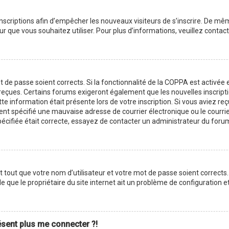
 inscriptions afin d’empêcher les nouveaux visiteurs de s’inscrire. De m
ateur que vous souhaitez utiliser. Pour plus d’informations, veuillez cont
ot de passe soient corrects. Si la fonctionnalité de la COPPA est activé
z reçues. Certains forums exigeront également que les nouvelles inscript
te information était présente lors de votre inscription. Si vous aviez reç
 spécifié une mauvaise adresse de courrier électronique ou le courrier é
pécifiée était correcte, essayez de contacter un administrateur du foru
tout que votre nom d’utilisateur et votre mot de passe soient corrects. 
 que le propriétaire du site internet ait un problème de configuration et q
résent plus me connecter ?!