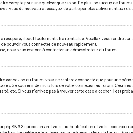
 votre compte pour une quelconque raison. De plus, beaucoup de forums 
inscrivez-vous de nouveau et essayez de participer plus activement aux di
 récupéré, il peut facilement être réinitialisé. Veuillez vous rendre sur
re de pouvoir vous connecter de nouveau rapidement.
sse, nous vous invitons à contacter un administrateur du forum.
otre connexion au forum, vous ne resterez connecté que pour une période
la case « Se souvenir de moi » lors de votre connexion au forum. Ceci n
sité, etc. Si vous n’arrivez pas à trouver cette case à cocher, il est pro
ar phpBB 3.3 qui conservent votre authentification et votre connexion 
 cette fonctionnalité a été activée par un administrateur du forum. Si v