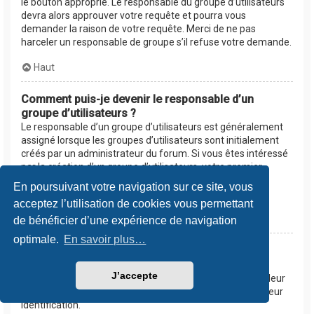
le bouton approprié. Le responsable du groupe d’utilisateurs
devra alors approuver votre requête et pourra vous
demander la raison de votre requête. Merci de ne pas
harceler un responsable de groupe s’il refuse votre demande.
Haut
Comment puis-je devenir le responsable d’un
groupe d’utilisateurs ?
Le responsable d’un groupe d’utilisateurs est généralement
assigné lorsque les groupes d’utilisateurs sont initialement
créés par un administrateur du forum. Si vous êtes intéressé
par la création d’un groupe d’utilisateurs, votre premier
contact devrait être un administrateur. Essayez de le
En poursuivant votre navigation sur ce site, vous
contacter en lui envoyant un message privé.
acceptez l’utilisation de cookies vous permettant
Haut
de bénéficier d’une expérience de navigation
optimale.
En savoir plus…
Pourquoi certains groupes d’utilisateurs
apparaissent dans une couleur différente ?
J’accepte
Les administrateurs du forum peuvent assigner une couleur
aux membres d’un groupe d’utilisateurs afin de faciliter leur
identification.