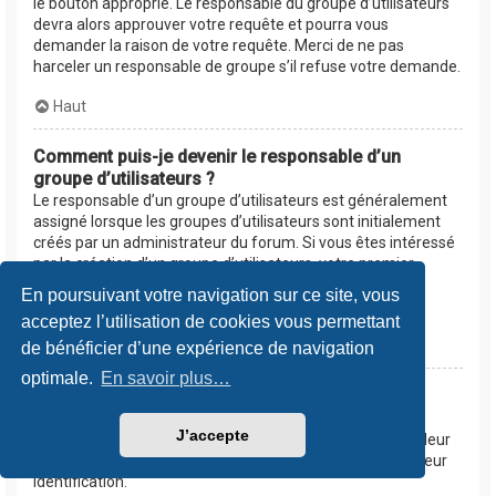
le bouton approprié. Le responsable du groupe d’utilisateurs
devra alors approuver votre requête et pourra vous
demander la raison de votre requête. Merci de ne pas
harceler un responsable de groupe s’il refuse votre demande.
Haut
Comment puis-je devenir le responsable d’un
groupe d’utilisateurs ?
Le responsable d’un groupe d’utilisateurs est généralement
assigné lorsque les groupes d’utilisateurs sont initialement
créés par un administrateur du forum. Si vous êtes intéressé
par la création d’un groupe d’utilisateurs, votre premier
contact devrait être un administrateur. Essayez de le
En poursuivant votre navigation sur ce site, vous
contacter en lui envoyant un message privé.
acceptez l’utilisation de cookies vous permettant
Haut
de bénéficier d’une expérience de navigation
optimale.
En savoir plus…
Pourquoi certains groupes d’utilisateurs
apparaissent dans une couleur différente ?
J’accepte
Les administrateurs du forum peuvent assigner une couleur
aux membres d’un groupe d’utilisateurs afin de faciliter leur
identification.