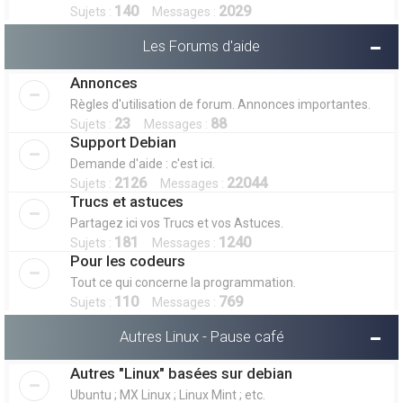
140
2029
Sujets :
Messages :
Les Forums d'aide
Annonces
Règles d'utilisation de forum. Annonces importantes.
23
88
Sujets :
Messages :
Support Debian
Demande d'aide : c'est ici.
2126
22044
Sujets :
Messages :
Trucs et astuces
Partagez ici vos Trucs et vos Astuces.
181
1240
Sujets :
Messages :
Pour les codeurs
Tout ce qui concerne la programmation.
110
769
Sujets :
Messages :
Autres Linux - Pause café
Autres "Linux" basées sur debian
Ubuntu ; MX Linux ; Linux Mint ; etc.