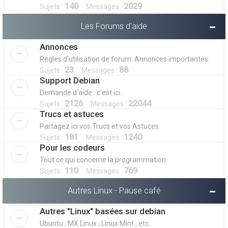
140
2029
Sujets :
Messages :
Les Forums d'aide
Annonces
Règles d'utilisation de forum. Annonces importantes.
23
88
Sujets :
Messages :
Support Debian
Demande d'aide : c'est ici.
2126
22044
Sujets :
Messages :
Trucs et astuces
Partagez ici vos Trucs et vos Astuces.
181
1240
Sujets :
Messages :
Pour les codeurs
Tout ce qui concerne la programmation.
110
769
Sujets :
Messages :
Autres Linux - Pause café
Autres "Linux" basées sur debian
Ubuntu ; MX Linux ; Linux Mint ; etc.