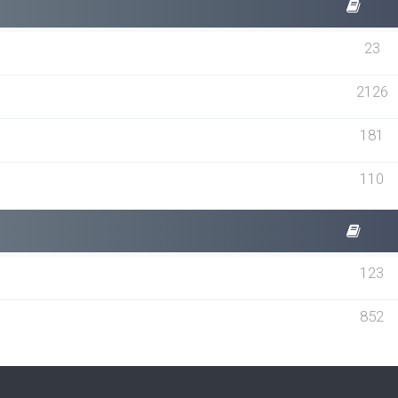
23
2126
181
110
123
852