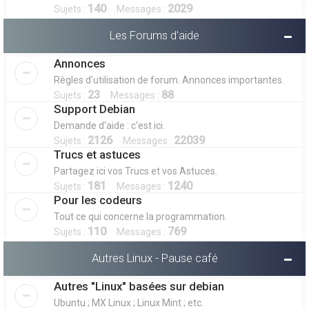
140
2029
Sujets :
Messages :
Les Forums d'aide
Annonces
Règles d'utilisation de forum. Annonces importantes.
23
88
Sujets :
Messages :
Support Debian
Demande d'aide : c'est ici.
2126
22039
Sujets :
Messages :
Trucs et astuces
Partagez ici vos Trucs et vos Astuces.
181
1240
Sujets :
Messages :
Pour les codeurs
Tout ce qui concerne la programmation.
110
769
Sujets :
Messages :
Autres Linux - Pause café
Autres "Linux" basées sur debian
Ubuntu ; MX Linux ; Linux Mint ; etc.