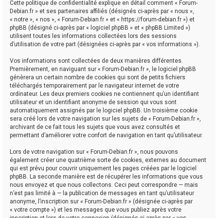
Cette politique de confidentialité explique en détail comment « Forum-
Debian.fr » et ses partenaires affiliés (désignés ci-après par « nous »,
« notre », « nos », « Forum-Debian.fr » et « https://forum-debian.fr ») et
phpBB (désigné ci-après par « logiciel phpBB » et « phpBB Limited »)
utilisent toutes les informations collectées lors des sessions
d’utilisation de votre part (désignées ci-après par « vos informations »).
Vos informations sont collectées de deux manières différentes.
Premièrement, en naviguant sur « Forum-Debian.fr », le logiciel phpBB
génèrera un certain nombre de cookies qui sont de petits fichiers
téléchargés temporairement par le navigateur internet de votre
ordinateur. Les deux premiers cookies ne contiennent qu’un identifiant
utilisateur et un identifiant anonyme de session qui vous sont
automatiquement assignés par le logiciel phpBB. Un troisième cookie
sera créé lors de votre navigation sur les sujets de « Forum-Debian.fr »,
archivant de ce fait tous les sujets que vous avez consultés et
permettant d’améliorer votre confort de navigation en tant qu’utilisateur.
Lors de votre navigation sur « Forum-Debian.fr », nous pouvons
également créer une quatrième sorte de cookies, externes au document
qui est prévu pour couvrir uniquement les pages créées par le logiciel
phpBB. La seconde manière est de récupérer les informations que vous
nous envoyez et que nous collectons. Ceci peut correspondre — mais
n’est pas limité à — la publication de messages en tant qu’utilisateur
anonyme, l’inscription sur « Forum-Debian.fr » (désignée ci-après par
« votre compte ») et les messages que vous publiez après votre
inscription et lors de votre connexion (désignés ci-après par « vos