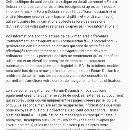
Cette politique de confidentialité explique en détail comment « Forum-
Debian.fr » et ses partenaires affiliés (désignés ci-après par « nous »,
« notre », « nos », « Forum-Debian.fr » et « https://forum-debian.fr ») et
phpBB (désigné ci-après par « logiciel phpBB » et « phpBB Limited »)
utilisent toutes les informations collectées lors des sessions
d’utilisation de votre part (désignées ci-après par « vos informations »).
Vos informations sont collectées de deux manières différentes.
Premièrement, en naviguant sur « Forum-Debian.fr », le logiciel phpBB
génèrera un certain nombre de cookies qui sont de petits fichiers
téléchargés temporairement par le navigateur internet de votre
ordinateur. Les deux premiers cookies ne contiennent qu’un identifiant
utilisateur et un identifiant anonyme de session qui vous sont
automatiquement assignés par le logiciel phpBB. Un troisième cookie
sera créé lors de votre navigation sur les sujets de « Forum-Debian.fr »,
archivant de ce fait tous les sujets que vous avez consultés et
permettant d’améliorer votre confort de navigation en tant qu’utilisateur.
Lors de votre navigation sur « Forum-Debian.fr », nous pouvons
également créer une quatrième sorte de cookies, externes au document
qui est prévu pour couvrir uniquement les pages créées par le logiciel
phpBB. La seconde manière est de récupérer les informations que vous
nous envoyez et que nous collectons. Ceci peut correspondre — mais
n’est pas limité à — la publication de messages en tant qu’utilisateur
anonyme, l’inscription sur « Forum-Debian.fr » (désignée ci-après par
« votre compte ») et les messages que vous publiez après votre
inscription et lors de votre connexion (désignés ci-après par « vos