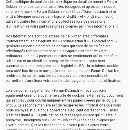
Cette politique de confidentialité explique en détail comment « Forum-
Debian.fr » et ses partenaires affiliés (désignés ci-après par « nous »,
« notre », « nos », « Forum-Debian.fr » et « https://forum-debian.fr ») et
phpBB (désigné ci-après par « logiciel phpBB » et « phpBB Limited »)
utilisent toutes les informations collectées lors des sessions
d’utilisation de votre part (désignées ci-après par « vos informations »).
Vos informations sont collectées de deux manières différentes.
Premièrement, en naviguant sur « Forum-Debian.fr », le logiciel phpBB
génèrera un certain nombre de cookies qui sont de petits fichiers
téléchargés temporairement par le navigateur internet de votre
ordinateur. Les deux premiers cookies ne contiennent qu’un identifiant
utilisateur et un identifiant anonyme de session qui vous sont
automatiquement assignés par le logiciel phpBB. Un troisième cookie
sera créé lors de votre navigation sur les sujets de « Forum-Debian.fr »,
archivant de ce fait tous les sujets que vous avez consultés et
permettant d’améliorer votre confort de navigation en tant qu’utilisateur.
Lors de votre navigation sur « Forum-Debian.fr », nous pouvons
également créer une quatrième sorte de cookies, externes au document
qui est prévu pour couvrir uniquement les pages créées par le logiciel
phpBB. La seconde manière est de récupérer les informations que vous
nous envoyez et que nous collectons. Ceci peut correspondre — mais
n’est pas limité à — la publication de messages en tant qu’utilisateur
anonyme, l’inscription sur « Forum-Debian.fr » (désignée ci-après par
« votre compte ») et les messages que vous publiez après votre
inscription et lors de votre connexion (désignés ci-après par « vos