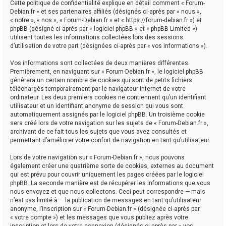
Cette politique de confidentialité explique en détail comment « Forum-
Debian.fr » et ses partenaires affiliés (désignés ci-après par « nous »,
« notre », « nos », « Forum-Debian.fr » et « https://forum-debian.fr ») et
phpBB (désigné ci-après par « logiciel phpBB » et « phpBB Limited »)
utilisent toutes les informations collectées lors des sessions
d’utilisation de votre part (désignées ci-après par « vos informations »).
Vos informations sont collectées de deux manières différentes.
Premièrement, en naviguant sur « Forum-Debian.fr », le logiciel phpBB
génèrera un certain nombre de cookies qui sont de petits fichiers
téléchargés temporairement par le navigateur internet de votre
ordinateur. Les deux premiers cookies ne contiennent qu’un identifiant
utilisateur et un identifiant anonyme de session qui vous sont
automatiquement assignés par le logiciel phpBB. Un troisième cookie
sera créé lors de votre navigation sur les sujets de « Forum-Debian.fr »,
archivant de ce fait tous les sujets que vous avez consultés et
permettant d’améliorer votre confort de navigation en tant qu’utilisateur.
Lors de votre navigation sur « Forum-Debian.fr », nous pouvons
également créer une quatrième sorte de cookies, externes au document
qui est prévu pour couvrir uniquement les pages créées par le logiciel
phpBB. La seconde manière est de récupérer les informations que vous
nous envoyez et que nous collectons. Ceci peut correspondre — mais
n’est pas limité à — la publication de messages en tant qu’utilisateur
anonyme, l’inscription sur « Forum-Debian.fr » (désignée ci-après par
« votre compte ») et les messages que vous publiez après votre
inscription et lors de votre connexion (désignés ci-après par « vos