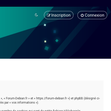
Inscription
Connexion
», « Forum-Debian.fr » et « https://forum-debian.fr ») et phpBB (désigné ci-
rès par « vos informations »).