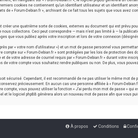
ment, en naviguant sur « Forum-Debian.fr », le logiciel phpBB génèrera un certai
premiers cookies ne contiennent qu’un identifiant utilisateur et un identifiant a
ets de « Forum-Debian.fr », archivant de ce fait tous les sujets que vous avez con
nt créer une quatrième sorte de cookies, externes au document qui est prévu pou
nous collectons. Ceci peut correspondre — mais n’est pas limité à — la publicati
ages que vous publiez après votre inscription et lors de votre connexion (désigné
rès par « votre nom d’utilisateur ») et un mot de passe personnel vous permettan
re compte sur « Forum-Debian.fr » sont protégées par les lois de protection des d
et de votre adresse de courriel requis par « Forum-Debian.fr » durant votre inscrip
ns de votre compte vous souhaitez rendre publiques ou non. De plus, vous pouvez 
l soit sécurisé. Cependant, il est recommandé de ne pas utiliser le même mot de p
 conservez précieusement. En aucun cas une personne affiliée à « Forum-Debian.fr
e compte, vous pouvez utiliser la fonction « J’ai perdu mon mot de passe » qui es
iel et le logiciel phpBB générera alors un nouveau mot de passe afin que vous pui
À propos
Conditions
Confi