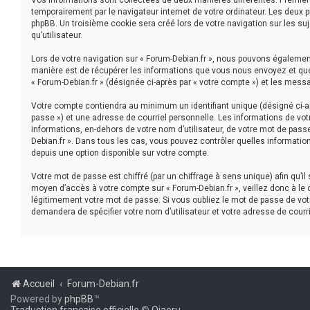
Vos informations sont collectées de deux manières différentes. Première
temporairement par le navigateur internet de votre ordinateur. Les deux 
phpBB. Un troisième cookie sera créé lors de votre navigation sur les suj
qu’utilisateur.
Lors de votre navigation sur « Forum-Debian.fr », nous pouvons égaleme
manière est de récupérer les informations que vous nous envoyez et que 
« Forum-Debian.fr » (désignée ci-après par « votre compte ») et les mess
Votre compte contiendra au minimum un identifiant unique (désigné ci-ap
passe ») et une adresse de courriel personnelle. Les informations de vot
informations, en-dehors de votre nom d’utilisateur, de votre mot de passe 
Debian.fr ». Dans tous les cas, vous pouvez contrôler quelles informatio
depuis une option disponible sur votre compte.
Votre mot de passe est chiffré (par un chiffrage à sens unique) afin qu’i
moyen d’accès à votre compte sur « Forum-Debian.fr », veillez donc à le
légitimement votre mot de passe. Si vous oubliez le mot de passe de votr
demandera de spécifier votre nom d’utilisateur et votre adresse de courr
Accueil
Forum-Debian.fr
Powered by
phpBB
™