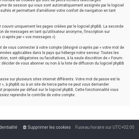
n nombre de cookies qui sont de petits fichiers téléchargés
nonyme de session qui vous sont automatiquement assignés par le logiciel
sultés et permettant d’améliorer votre confort de navigation en tant
r couvrir uniquement les pages créées par le logiciel phpBB. La seconde
on de messages en tant qu’utilisateur anonyme, l’inscription sur
s ci-après par « vos messages »).
t de vous connecter à votre compte (désigné ci-après par « votre mot de
onnées applicables dans le pays qui héberge notre serveur. Toutes les
tion, sont obligatoires ou facultatives, à la seule discrétion de « Forum-
décider de vous abonner ou non à la liste de diffusion du logiciel phpBB
asse sur plusieurs sites internet différents. Votre mot de passe est le
 », à phpBB ou à un site de tierce partie ne peut vous demander
t proposée par défaut sur le logiciel phpBB. Cette fonctionnalité vous
ssiez reprendre le contrôle de votre compte.
dentialité
Supprimer les cookies
Fuseau horaire sur
UTC+02:00