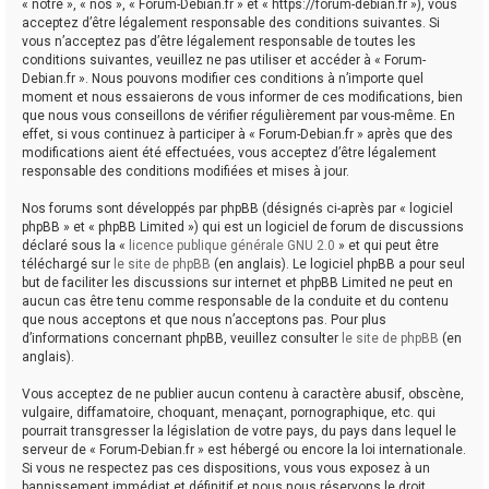
« notre », « nos », « Forum-Debian.fr » et « https://forum-debian.fr »), vous
acceptez d’être légalement responsable des conditions suivantes. Si
vous n’acceptez pas d’être légalement responsable de toutes les
conditions suivantes, veuillez ne pas utiliser et accéder à « Forum-
Debian.fr ». Nous pouvons modifier ces conditions à n’importe quel
moment et nous essaierons de vous informer de ces modifications, bien
que nous vous conseillons de vérifier régulièrement par vous-même. En
effet, si vous continuez à participer à « Forum-Debian.fr » après que des
modifications aient été effectuées, vous acceptez d’être légalement
responsable des conditions modifiées et mises à jour.
Nos forums sont développés par phpBB (désignés ci-après par « logiciel
phpBB » et « phpBB Limited ») qui est un logiciel de forum de discussions
déclaré sous la «
licence publique générale GNU 2.0
» et qui peut être
téléchargé sur
le site de phpBB
(en anglais). Le logiciel phpBB a pour seul
but de faciliter les discussions sur internet et phpBB Limited ne peut en
aucun cas être tenu comme responsable de la conduite et du contenu
que nous acceptons et que nous n’acceptons pas. Pour plus
d’informations concernant phpBB, veuillez consulter
le site de phpBB
(en
anglais).
Vous acceptez de ne publier aucun contenu à caractère abusif, obscène,
vulgaire, diffamatoire, choquant, menaçant, pornographique, etc. qui
pourrait transgresser la législation de votre pays, du pays dans lequel le
serveur de « Forum-Debian.fr » est hébergé ou encore la loi internationale.
Si vous ne respectez pas ces dispositions, vous vous exposez à un
bannissement immédiat et définitif et nous nous réservons le droit