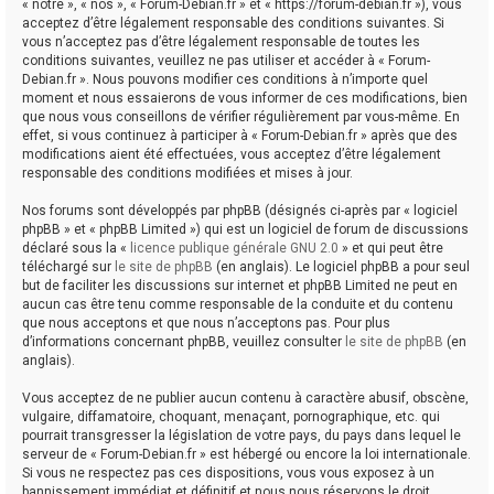
« notre », « nos », « Forum-Debian.fr » et « https://forum-debian.fr »), vous
acceptez d’être légalement responsable des conditions suivantes. Si
vous n’acceptez pas d’être légalement responsable de toutes les
conditions suivantes, veuillez ne pas utiliser et accéder à « Forum-
Debian.fr ». Nous pouvons modifier ces conditions à n’importe quel
moment et nous essaierons de vous informer de ces modifications, bien
que nous vous conseillons de vérifier régulièrement par vous-même. En
effet, si vous continuez à participer à « Forum-Debian.fr » après que des
modifications aient été effectuées, vous acceptez d’être légalement
responsable des conditions modifiées et mises à jour.
Nos forums sont développés par phpBB (désignés ci-après par « logiciel
phpBB » et « phpBB Limited ») qui est un logiciel de forum de discussions
déclaré sous la «
licence publique générale GNU 2.0
» et qui peut être
téléchargé sur
le site de phpBB
(en anglais). Le logiciel phpBB a pour seul
but de faciliter les discussions sur internet et phpBB Limited ne peut en
aucun cas être tenu comme responsable de la conduite et du contenu
que nous acceptons et que nous n’acceptons pas. Pour plus
d’informations concernant phpBB, veuillez consulter
le site de phpBB
(en
anglais).
Vous acceptez de ne publier aucun contenu à caractère abusif, obscène,
vulgaire, diffamatoire, choquant, menaçant, pornographique, etc. qui
pourrait transgresser la législation de votre pays, du pays dans lequel le
serveur de « Forum-Debian.fr » est hébergé ou encore la loi internationale.
Si vous ne respectez pas ces dispositions, vous vous exposez à un
bannissement immédiat et définitif et nous nous réservons le droit