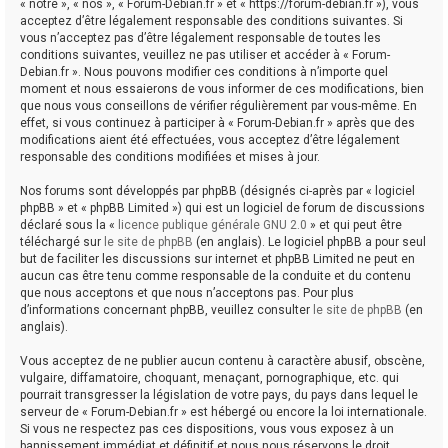
« notre », « nos », « Forum-Debian.fr » et « https://forum-debian.fr »), vous
acceptez d’être légalement responsable des conditions suivantes. Si
vous n’acceptez pas d’être légalement responsable de toutes les
conditions suivantes, veuillez ne pas utiliser et accéder à « Forum-
Debian.fr ». Nous pouvons modifier ces conditions à n’importe quel
moment et nous essaierons de vous informer de ces modifications, bien
que nous vous conseillons de vérifier régulièrement par vous-même. En
effet, si vous continuez à participer à « Forum-Debian.fr » après que des
modifications aient été effectuées, vous acceptez d’être légalement
responsable des conditions modifiées et mises à jour.
Nos forums sont développés par phpBB (désignés ci-après par « logiciel
phpBB » et « phpBB Limited ») qui est un logiciel de forum de discussions
déclaré sous la «
licence publique générale GNU 2.0
» et qui peut être
téléchargé sur
le site de phpBB
(en anglais). Le logiciel phpBB a pour seul
but de faciliter les discussions sur internet et phpBB Limited ne peut en
aucun cas être tenu comme responsable de la conduite et du contenu
que nous acceptons et que nous n’acceptons pas. Pour plus
d’informations concernant phpBB, veuillez consulter
le site de phpBB
(en
anglais).
Vous acceptez de ne publier aucun contenu à caractère abusif, obscène,
vulgaire, diffamatoire, choquant, menaçant, pornographique, etc. qui
pourrait transgresser la législation de votre pays, du pays dans lequel le
serveur de « Forum-Debian.fr » est hébergé ou encore la loi internationale.
Si vous ne respectez pas ces dispositions, vous vous exposez à un
bannissement immédiat et définitif et nous nous réservons le droit