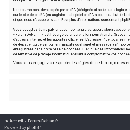
acceptez d’être légalement responsable des conditions modifiées et mis
Nos forums sont développés par phpBB (désignés ci-après par « logiciel p
sur
le site de phpBB
(en anglais). Le logiciel phpBB a pour seul but de f
et que nous n’acceptons pas. Pour plus d’informations concernant phpBB
Vous acceptez de ne publier aucun contenu à caractère abusif, obscène, v
« Forum-Debian.fr » est hébergé ou encore la loi internationale. Si vous 
d’accès à internet et les autorités officielles. L’adresse IP de tous les 
de déplacer ou de verrouiller n’importe quel sujet et message à n’impor
enregistrées dans notre base de données. Bien que ces informations ne 
de tentative de piratage informatique visant à compromettre vos donnée
Vous vous engagez à respecter les règles de ce forum, mises en 
Accueil
Forum-Debian.fr
Powered by
phpBB
™