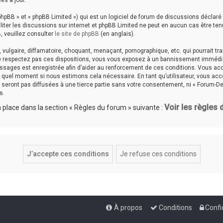
es à jour.
hpBB » et « phpBB Limited ») qui est un logiciel de forum de discussions déclaré
aciliter les discussions sur internet et phpBB Limited ne peut en aucun cas êtr
, veuillez consulter
le site de phpBB
(en anglais).
ulgaire, diffamatoire, choquant, menaçant, pornographique, etc. qui pourrait tran
ne respectez pas ces dispositions, vous vous exposez à un bannissement immédiat e
messages est enregistrée afin d’aider au renforcement de ces conditions. Vous accep
te quel moment si nous estimons cela nécessaire. En tant qu’utilisateur, vous a
seront pas diffusées à une tierce partie sans votre consentement, ni « Forum-De
s.
Voir les règles
place dans la section « Règles du forum » suivante :
À propos
Conditions
Confi