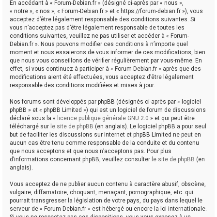
En accédant à « Forum-Debian.fr » (désigné ci-après par « nous »,
« notre », « nos », « Forum-Debian.fr » et « https://forum-debian.fr »), vous
acceptez d’être légalement responsable des conditions suivantes. Si
vous n’acceptez pas d’être légalement responsable de toutes les
conditions suivantes, veuillez ne pas utiliser et accéder à « Forum-
Debian.fr ». Nous pouvons modifier ces conditions à n’importe quel
moment et nous essaierons de vous informer de ces modifications, bien
que nous vous conseillons de vérifier régulièrement par vous-même. En
effet, si vous continuez à participer à « Forum-Debian.fr » après que des
modifications aient été effectuées, vous acceptez d’être légalement
responsable des conditions modifiées et mises à jour.
Nos forums sont développés par phpBB (désignés ci-après par « logiciel
phpBB » et « phpBB Limited ») qui est un logiciel de forum de discussions
déclaré sous la «
licence publique générale GNU 2.0
» et qui peut être
téléchargé sur
le site de phpBB
(en anglais). Le logiciel phpBB a pour seul
but de faciliter les discussions sur internet et phpBB Limited ne peut en
aucun cas être tenu comme responsable de la conduite et du contenu
que nous acceptons et que nous n’acceptons pas. Pour plus
d’informations concernant phpBB, veuillez consulter
le site de phpBB
(en
anglais).
Vous acceptez de ne publier aucun contenu à caractère abusif, obscène,
vulgaire, diffamatoire, choquant, menaçant, pornographique, etc. qui
pourrait transgresser la législation de votre pays, du pays dans lequel le
serveur de « Forum-Debian.fr » est hébergé ou encore la loi internationale.
Si vous ne respectez pas ces dispositions, vous vous exposez à un