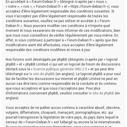
En accédant à « Forum-Debian.fr » (désigné ci-après par « nous »,
« notre », « nos », « Forum-Debian.fr » et « https://forum-debian.fr »), vous
acceptez d’être légalement responsable des conditions suivantes. Si
vous n’acceptez pas d’être légalement responsable de toutes les
conditions suivantes, veuillez ne pas utiliser et accéder à « Forum-
Debian.fr ». Nous pouvons modifier ces conditions à n’importe quel
moment et nous essaierons de vous informer de ces modifications, bien
que nous vous conseillons de vérifier régulièrement par vous-même. En
effet, si vous continuez à participer à « Forum-Debian.fr » après que des
modifications aient été effectuées, vous acceptez d’être légalement
responsable des conditions modifiées et mises à jour.
Nos forums sont développés par phpBB (désignés ci-après par « logiciel
phpBB » et « phpBB Limited ») qui est un logiciel de forum de discussions
déclaré sous la «
licence publique générale GNU 2.0
» et qui peut être
téléchargé sur
le site de phpBB
(en anglais). Le logiciel phpBB a pour seul
but de faciliter les discussions sur internet et phpBB Limited ne peut en
aucun cas être tenu comme responsable de la conduite et du contenu
que nous acceptons et que nous n’acceptons pas. Pour plus
d’informations concernant phpBB, veuillez consulter
le site de phpBB
(en
anglais).
Vous acceptez de ne publier aucun contenu à caractère abusif, obscène,
vulgaire, diffamatoire, choquant, menaçant, pornographique, etc. qui
pourrait transgresser la législation de votre pays, du pays dans lequel le
serveur de « Forum-Debian.fr » est hébergé ou encore la loi internationale.
Si vous ne respectez pas ces dispositions, vous vous exposez à un