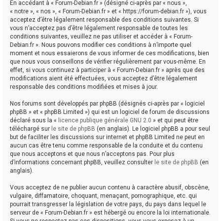
En accédant à « Forum-Debian.fr » (désigné ci-après par « nous »,
« notre », « nos », « Forum-Debian.fr » et « https://forum-debian.fr »), vous
acceptez d’être légalement responsable des conditions suivantes. Si
vous n’acceptez pas d’être légalement responsable de toutes les
conditions suivantes, veuillez ne pas utiliser et accéder à « Forum-
Debian.fr ». Nous pouvons modifier ces conditions à n’importe quel
moment et nous essaierons de vous informer de ces modifications, bien
que nous vous conseillons de vérifier régulièrement par vous-même. En
effet, si vous continuez à participer à « Forum-Debian.fr » après que des
modifications aient été effectuées, vous acceptez d’être légalement
responsable des conditions modifiées et mises à jour.
Nos forums sont développés par phpBB (désignés ci-après par « logiciel
phpBB » et « phpBB Limited ») qui est un logiciel de forum de discussions
déclaré sous la «
licence publique générale GNU 2.0
» et qui peut être
téléchargé sur
le site de phpBB
(en anglais). Le logiciel phpBB a pour seul
but de faciliter les discussions sur internet et phpBB Limited ne peut en
aucun cas être tenu comme responsable de la conduite et du contenu
que nous acceptons et que nous n’acceptons pas. Pour plus
d’informations concernant phpBB, veuillez consulter
le site de phpBB
(en
anglais).
Vous acceptez de ne publier aucun contenu à caractère abusif, obscène,
vulgaire, diffamatoire, choquant, menaçant, pornographique, etc. qui
pourrait transgresser la législation de votre pays, du pays dans lequel le
serveur de « Forum-Debian.fr » est hébergé ou encore la loi internationale.
Si vous ne respectez pas ces dispositions, vous vous exposez à un