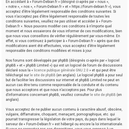
En accédant à « Forum-Debian.fr » (désigné ci-après par « nous »,
« notre », « nos », « Forum-Debian.fr » et « https://forum-debian.fr »), vous
acceptez d’être légalement responsable des conditions suivantes. Si
vous n’acceptez pas d’être légalement responsable de toutes les
conditions suivantes, veuillez ne pas utiliser et accéder à « Forum-
Debian.fr ». Nous pouvons modifier ces conditions à n’importe quel
moment et nous essaierons de vous informer de ces modifications, bien
que nous vous conseillons de vérifier régulièrement par vous-même. En
effet, si vous continuez à participer à « Forum-Debian.fr » après que des
modifications aient été effectuées, vous acceptez d’être légalement
responsable des conditions modifiées et mises à jour.
Nos forums sont développés par phpBB (désignés ci-après par « logiciel
phpBB » et « phpBB Limited ») qui est un logiciel de forum de discussions
déclaré sous la «
licence publique générale GNU 2.0
» et qui peut être
téléchargé sur
le site de phpBB
(en anglais). Le logiciel phpBB a pour seul
but de faciliter les discussions sur internet et phpBB Limited ne peut en
aucun cas être tenu comme responsable de la conduite et du contenu
que nous acceptons et que nous n’acceptons pas. Pour plus
d’informations concernant phpBB, veuillez consulter
le site de phpBB
(en
anglais).
Vous acceptez de ne publier aucun contenu à caractère abusif, obscène,
vulgaire, diffamatoire, choquant, menaçant, pornographique, etc. qui
pourrait transgresser la législation de votre pays, du pays dans lequel le
serveur de « Forum-Debian.fr » est hébergé ou encore la loi internationale.
Si vous ne respectez pas ces dispositions, vous vous exposez à un