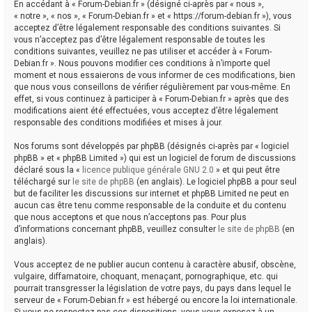
En accédant à « Forum-Debian.fr » (désigné ci-après par « nous »,
« notre », « nos », « Forum-Debian.fr » et « https://forum-debian.fr »), vous
acceptez d’être légalement responsable des conditions suivantes. Si
vous n’acceptez pas d’être légalement responsable de toutes les
conditions suivantes, veuillez ne pas utiliser et accéder à « Forum-
Debian.fr ». Nous pouvons modifier ces conditions à n’importe quel
moment et nous essaierons de vous informer de ces modifications, bien
que nous vous conseillons de vérifier régulièrement par vous-même. En
effet, si vous continuez à participer à « Forum-Debian.fr » après que des
modifications aient été effectuées, vous acceptez d’être légalement
responsable des conditions modifiées et mises à jour.
Nos forums sont développés par phpBB (désignés ci-après par « logiciel
phpBB » et « phpBB Limited ») qui est un logiciel de forum de discussions
déclaré sous la «
licence publique générale GNU 2.0
» et qui peut être
téléchargé sur
le site de phpBB
(en anglais). Le logiciel phpBB a pour seul
but de faciliter les discussions sur internet et phpBB Limited ne peut en
aucun cas être tenu comme responsable de la conduite et du contenu
que nous acceptons et que nous n’acceptons pas. Pour plus
d’informations concernant phpBB, veuillez consulter
le site de phpBB
(en
anglais).
Vous acceptez de ne publier aucun contenu à caractère abusif, obscène,
vulgaire, diffamatoire, choquant, menaçant, pornographique, etc. qui
pourrait transgresser la législation de votre pays, du pays dans lequel le
serveur de « Forum-Debian.fr » est hébergé ou encore la loi internationale.
Si vous ne respectez pas ces dispositions, vous vous exposez à un