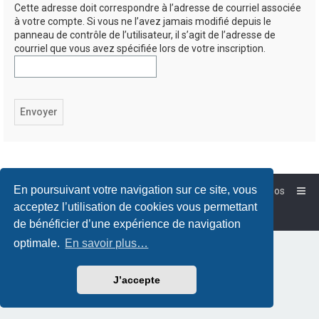
Cette adresse doit correspondre à l’adresse de courriel associée
à votre compte. Si vous ne l’avez jamais modifié depuis le
panneau de contrôle de l’utilisateur, il s’agit de l’adresse de
courriel que vous avez spécifiée lors de votre inscription.
En poursuivant votre navigation sur ce site, vous
Accueil
Forum-Debian.fr
À propos
Powered by
phpBB
™
acceptez l’utilisation de cookies vous permettant
Traduction française officielle
©
Qiaeru
de bénéficier d’une expérience de navigation
optimale.
En savoir plus…
J’accepte