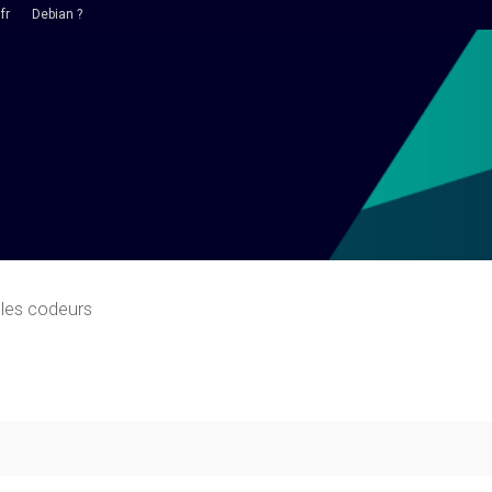
fr
Debian ?
 les codeurs