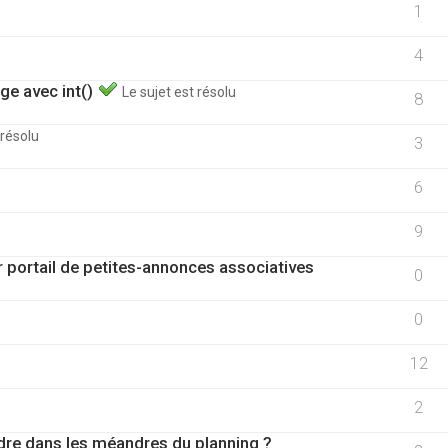
1
4
ge avec int()
Le sujet est résolu
8
 résolu
3
6
9
 portail de petites-annonces associatives
0
0
12
2
re dans les méandres du planning ?