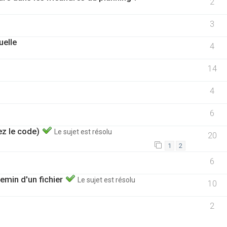
2
3
uelle
4
14
4
6
ez le code)
Le sujet est résolu
20
1
2
6
hemin d'un fichier
Le sujet est résolu
10
2