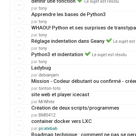
définir une fonction
Le sujet est résolu
par
tony
Apprendre les bases de Python3
par
tony
WHAOU! Python et ses surprises de transtypa
par
tony
Réglage indentation dans Geany
Le sujet est
par
tony
Python3 et indentation
Le sujet est résolu
par
tony
Ladybug
par
debianjam
Mission - Codeur débutant ou confirmé - créer
par
tonton-toto
site web et player icecast
par
MrWhite
Création de deux scripts/programmes
par
BMI0412
container docker vers LXC
par
piratebab
Roadmap technique : comment ne pas se perd