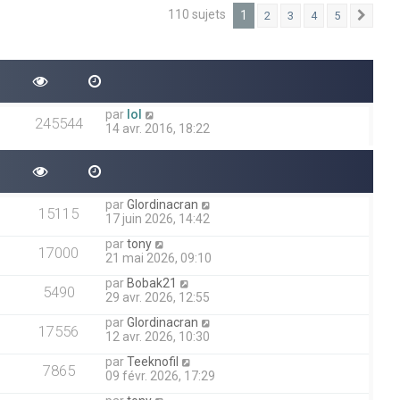
110 sujets
1
2
3
4
5
Suiv
par
lol
245544
14 avr. 2016, 18:22
par
Glordinacran
15115
17 juin 2026, 14:42
par
tony
17000
21 mai 2026, 09:10
par
Bobak21
5490
29 avr. 2026, 12:55
par
Glordinacran
17556
12 avr. 2026, 10:30
par
Teeknofil
7865
09 févr. 2026, 17:29