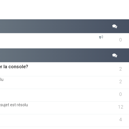
0
r la console?
2
lu
2
0
 sujet est résolu
12
4