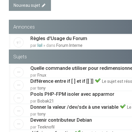
Nouveau sujet
Annonces
Règles d'Usage du Forum
par
lol
» dans
Forum Interne
Sujets
Quelle commande utiliser pour redimensionne
par
Fnux
Différence entre if [ ] et if [[ ]]
Le sujet est réso
par
tony
Pools PHP-FPM isoler avec apparmor
par
Bobak21
Donner la valeur /dev/sdx à une variable
Le
par
tony
Devenir contributeur Debian
par
Teeknofil