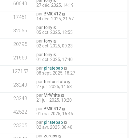
par
tony
60640
27 déc. 2025, 14:19
par
BMI0412
17451
14 déc. 2025, 21:57
par
tony
32066
05 oct. 2025, 12:55
par
tony
20795
02 oct. 2025, 09:23
par
tony
21650
01 oct. 2025, 17:40
par
piratebab
127157
08 sept. 2025, 18:27
par
tonton-toto
23240
27 juil. 2025, 14:58
par
MrWhite
23248
21 juil. 2025, 13:20
par
BMI0412
42522
01 mai 2025, 16:46
par
piratebab
23305
02 avr. 2025, 08:40
par
zargos