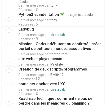
résolu
Dernier message par
tony
3
Réponses :
Python3 et indentation
Le sujet est résolu
Dernier message par
tony
6
Réponses :
Ladybug
Dernier message par
piratebab
9
Réponses :
Mission - Codeur débutant ou confirmé - créer
portail de petites-annonces associatives
Dernier message par
tonton-toto
site web et player icecast
Dernier message par
MrWhite
Création de deux scripts/programmes
Dernier message par
BMI0412
12
Réponses :
container docker vers LXC
Dernier message par
piratebab
2
Réponses :
Roadmap technique : comment ne pas se
perdre dans les méandres du planning ?