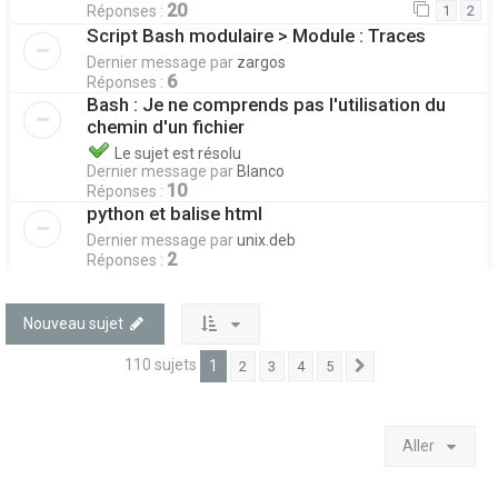
20
Réponses :
1
2
Script Bash modulaire > Module : Traces
Dernier message par
zargos
6
Réponses :
Bash : Je ne comprends pas l'utilisation du
chemin d'un fichier
Le sujet est résolu
Dernier message par
Blanco
10
Réponses :
python et balise html
Dernier message par
unix.deb
2
Réponses :
Nouveau sujet
110 sujets
1
2
3
4
5
Suivant
Aller