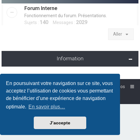
Forum Interne
Fonctionnement du forum. Présentations.
140
2029
Sujets :
Messages :
Aller
Information
En poursuivant votre navigation sur ce site, vous
Accueil
Forum-Debian.fr
À propos
acceptez l’utilisation de cookies vous permettant
Powered by
phpBB
™
de bénéficier d’une expérience de navigation
Traduction française officielle
©
Qiaeru
optimale.
En savoir plus…
J’accepte