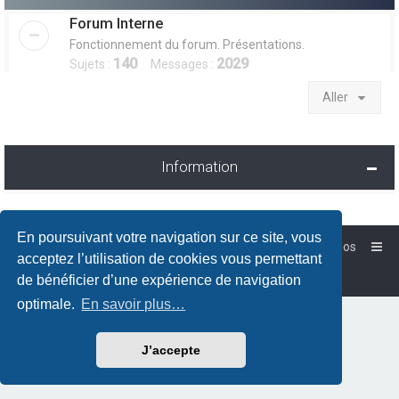
Forum Interne
Fonctionnement du forum. Présentations.
140
2029
Sujets :
Messages :
Aller
Information
En poursuivant votre navigation sur ce site, vous
Accueil
Forum-Debian.fr
À propos
acceptez l’utilisation de cookies vous permettant
Powered by
phpBB
™
de bénéficier d’une expérience de navigation
Traduction française officielle
©
Qiaeru
optimale.
En savoir plus…
J’accepte