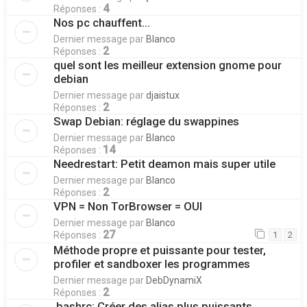
4
Réponses :
Nos pc chauffent...
Dernier message par
Blanco
2
Réponses :
quel sont les meilleur extension gnome pour
debian
Dernier message par
djaistux
2
Réponses :
Swap Debian: réglage du swappines
Dernier message par
Blanco
14
Réponses :
Needrestart: Petit deamon mais super utile
Dernier message par
Blanco
2
Réponses :
VPN = Non TorBrowser = OUI
Dernier message par
Blanco
27
Réponses :
1
2
Méthode propre et puissante pour tester,
profiler et sandboxer les programmes
Dernier message par
DebDynamiX
2
Réponses :
.bashrc: Créer des alias plus puissants