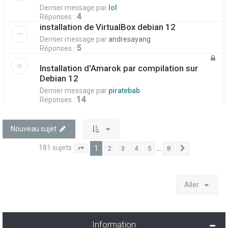
Dernier message par
lol
4
Réponses :
installation de VirtualBox debian 12
Dernier message par
andresayang
5
Réponses :
Installation d'Amarok par compilation sur
Debian 12
Dernier message par
piratebab
14
Réponses :
Nouveau sujet
181 sujets
1
…
2
3
4
5
8
1
8
Suivant
Page
sur
Aller
Information