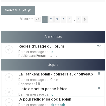
Nouveau sujet
181 sujets
1
…
2
3
4
5
8
1
8
Suivant
Page
sur
Annonces
Règles d'Usage du Forum
Dernier message par
lol
Publié dans
Forum Interne
Sujets
La FrankenDebian - conseils aux nouveaux
Dernier message par
Grhim
16
Réponses :
Liste de petits pense-bêtes.
Dernier message par
lol
IA pour rédiger sa doc Debian
Dernier message par
piratebab