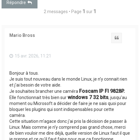
Répondre
1
1
2 messages • Page
sur
Mario Bross
Citation
15 avr. 2026, 11:21
Bonjour à tous.
Je suis tout nouveau dans le monde Linux, je n'y connait rien
et j'ai besoin de votre aide.
Foscam IP FI 9828P.
Je souhaites brancher une caméra
windows 7 32 bits
Elle fonctionnait très bien sur
, jusqu'au
moment ou Microsoft a décider de faire je ne sais quoi pour
bloquer les plugins qui sont indispensables pour cette
caméra.
Cette situation m'agace donc j'ai pris la décision de passer à
Linux. Mais comme je n'y comprend pas grand chose, merci
de bien vouloir me dire déjà, quelle version de Linux faut il que
je prenne et ce qu'il faut faire pour que ça fonctionne.