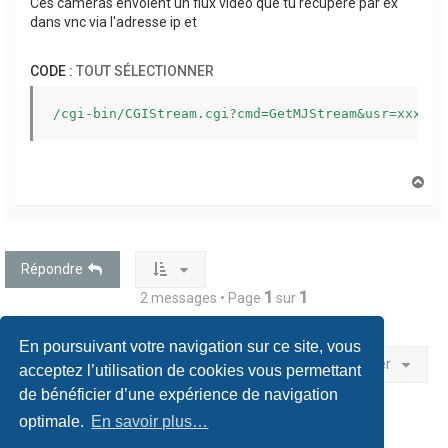
Ces cameras envoient un flux video que tu récupère par ex
dans vnc via l'adresse ip et
CODE :
TOUT SÉLECTIONNER
/cgi-bin/CGIStream.cgi?cmd=GetMJStream&usr=xxx&pw
H
a
u
t
Répondre
1
1
2 messages • Page
sur
En poursuivant votre navigation sur ce site, vous
Aller
acceptez l’utilisation de cookies vous permettant
de bénéficier d’une expérience de navigation
optimale.
En savoir plus…