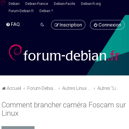
Debian
Debian-France
Debian-Facile
Debian-fr.org
Forum-Debian.fr
Debian ?
FAQ
Inscription
Connexion
Accueil
Forum-Debian.fr
Autres Linux - Pause café
Autres "Linux" basées sur debian
Comment brancher caméra Foscam sur
Linux