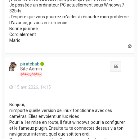
Je possède un ordinateur PC actuellement sous Windows7-
32bits
J'espère que vous pourrez m'aider à résoudre mon problème.
D'avance, je vous en remercie
Bonne journée
Cordialement
Mario
H
a
u
t
piratebab
Citation
Site Admin
15 avr. 2026, 14:15
Bonjour,
n'importe quelle version de linux fonctionne avec ces
caméras. Elles envoient un lux video.
Pour la 1er mise en route, il faut windows pour la configurer,
et le fameux plugin. Ensuite tu te connectes dessus via ton
navigateur internet, quel que soit ton ordi.