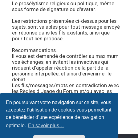
Le prosélytisme religieux ou politique, même
sous forme de signature ou d'avatar.
Les restrictions présentées ci-dessus pour les
sujets, sont valables pour tout message envoyé
en réponse dans les fils existants, ainsi que
pour tout lien proposé.
Recommandations.
Il vous est demandé de contrôler au maximum
vos échanges, en évitant les invectives qui
risquent d'appeler réaction de la part de la
personne interpellée, et ainsi d'envenimer le
débat.
Les fils/messages/mots en contradiction avec
les Règles d'Usage du Forum et/ou avec les
présentes règles particulières, seront
En poursuivant votre navigation sur ce site, vous
supprimés sans explication.
Vivre et échanger en bonne entente ne tient
acceptez l’utilisation de cookies vous permettant
qu'à nous.
#
de bénéficier d’une expérience de navigation
optimale.
En savoir plus…